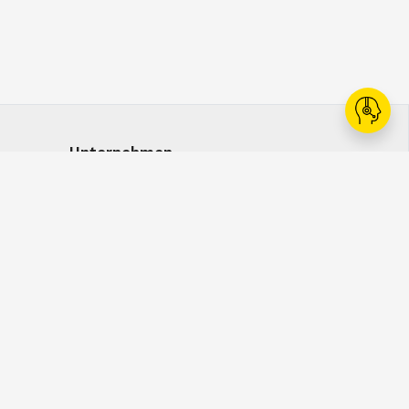
Unternehmen
Ansprechpersonen
Karriere
Kataloge
Whistleblowing
Click & Collect
WhatsApp