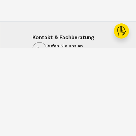
Kontakt & Fachberatung
Rufen Sie uns an
+43 1 60108-0
Schreiben Sie uns
office@spiral.at
7:00-16:00
7:00-12:30
Mo-Do
Fr
Service & Lösungen
Shop
Unternehmen