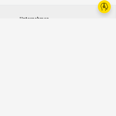
Unternehmen
Ansprechpersonen
Karriere
Kataloge
Whistleblowing
Click & Collect
WhatsApp
 Nutzungsbedinungung
Datenschutz
Cookies
Widerrufsbelehrung