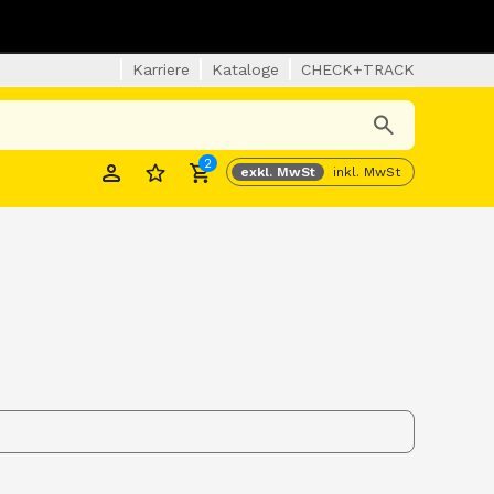
Karriere
Kataloge
CHECK+TRACK
2
exkl. MwSt
inkl. MwSt